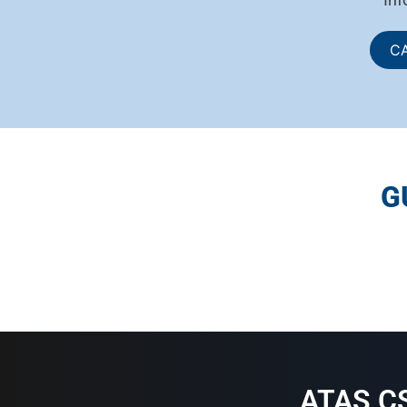
C
G
ATAS C