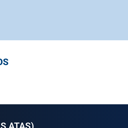
OS
S ATAS)