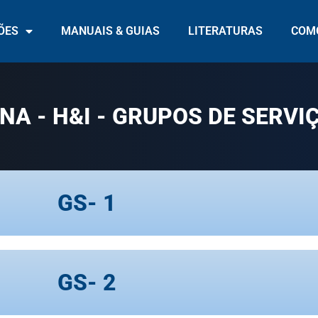
ÕES
MANUAIS & GUIAS
LITERATURAS
COMO
NA - H&I - GRUPOS DE SERVI
GS- 1
GS- 2